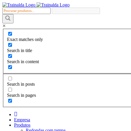
Skip
to
content
Exact matches only
Search in title
Search in content
Search in posts
Search in pages
I
n
Empresa
i
Produtos
c
Redondas com tampa