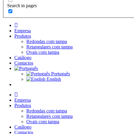
Search in pages
I
n
Empresa
i
Produtos
c
Redondas com tampa
i
Retangulares com tampa
o
Ovais com tampa
Catálogo
Contactos
Português
English
I
n
Empresa
i
Produtos
c
Redondas com tampa
i
Retangulares com tampa
o
Ovais com tampa
Catálogo
Contactos