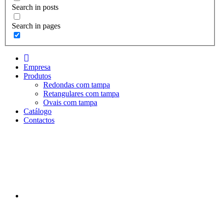
Search in posts
Search in pages
I
n
Empresa
i
Produtos
c
Redondas com tampa
i
Retangulares com tampa
o
Ovais com tampa
Catálogo
Contactos