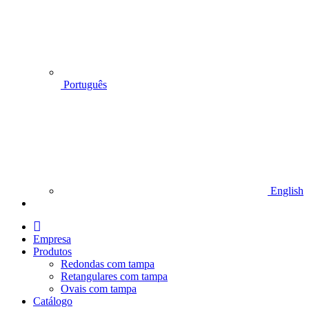
Português
English
I
n
Empresa
i
Produtos
c
Redondas com tampa
i
Retangulares com tampa
o
Ovais com tampa
Catálogo