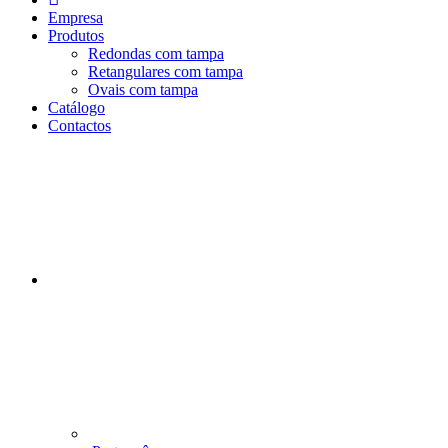
n
Empresa
i
Produtos
c
Redondas com tampa
i
Retangulares com tampa
o
Ovais com tampa
Catálogo
Contactos