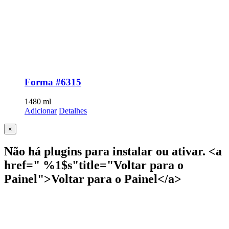
Forma #6315
1480
ml
Adicionar
Detalhes
Close
×
product
quick
Não há plugins para instalar ou ativar. <a
view
href=" %1$s"title="Voltar para o
Painel">Voltar para o Painel</a>