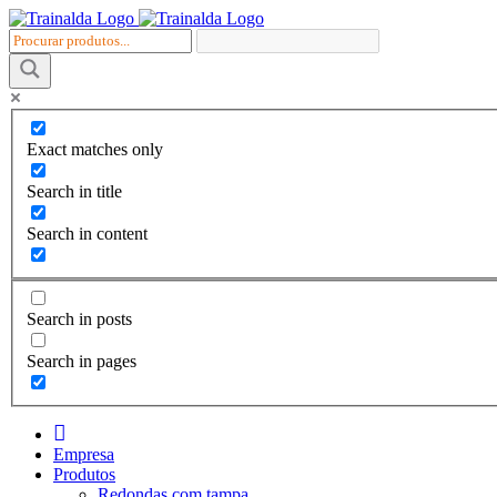
Skip
to
content
Exact matches only
Search in title
Search in content
Search in posts
Search in pages
I
n
Empresa
i
Produtos
c
Redondas com tampa