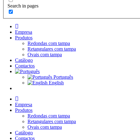
Search in pages
I
n
Empresa
i
Produtos
c
Redondas com tampa
i
Retangulares com tampa
o
Ovais com tampa
Catálogo
Contactos
Português
English
I
n
Empresa
i
Produtos
c
Redondas com tampa
i
Retangulares com tampa
o
Ovais com tampa
Catálogo
Contactos