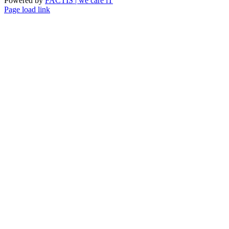
Powered by
FACTIS | we care iT
Page load link
Go
to
Top