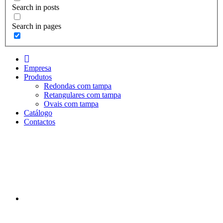
Search in posts
Search in pages
I
n
Empresa
i
Produtos
c
Redondas com tampa
i
Retangulares com tampa
o
Ovais com tampa
Catálogo
Contactos