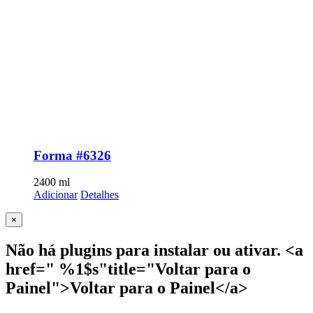
Forma #6326
2400
ml
Adicionar
Detalhes
Close
×
product
quick
Não há plugins para instalar ou ativar. <a
view
href=" %1$s"title="Voltar para o
Painel">Voltar para o Painel</a>