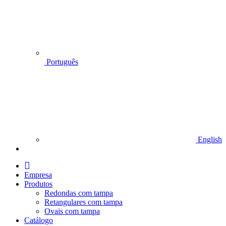
Português
English
I
n
Empresa
i
Produtos
c
Redondas com tampa
i
Retangulares com tampa
o
Ovais com tampa
Catálogo