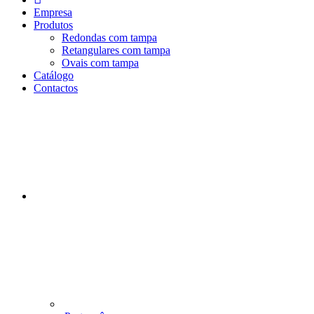
n
Empresa
i
Produtos
c
Redondas com tampa
i
Retangulares com tampa
o
Ovais com tampa
Catálogo
Contactos