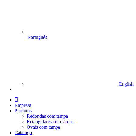
Português
English
I
n
Empresa
i
Produtos
c
Redondas com tampa
i
Retangulares com tampa
o
Ovais com tampa
Catálogo