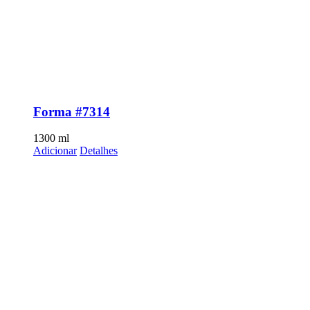
Forma #7314
1300
ml
Adicionar
Detalhes