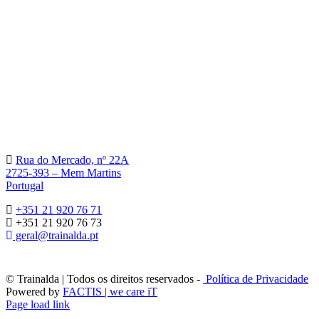
Rua do Mercado, nº 22A
2725-393 – Mem Martins
Portugal
+351 21 920 76 71
+351 21 920 76 73
geral@trainalda.pt
© Trainalda | Todos os direitos reservados -
Política de Privacidade
Powered by
FACTIS | we care iT
Page load link
Go