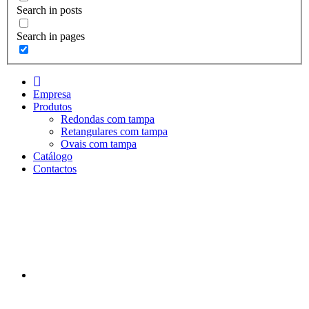
Search in posts
Search in pages
I
n
Empresa
i
Produtos
c
Redondas com tampa
i
Retangulares com tampa
o
Ovais com tampa
Catálogo
Contactos