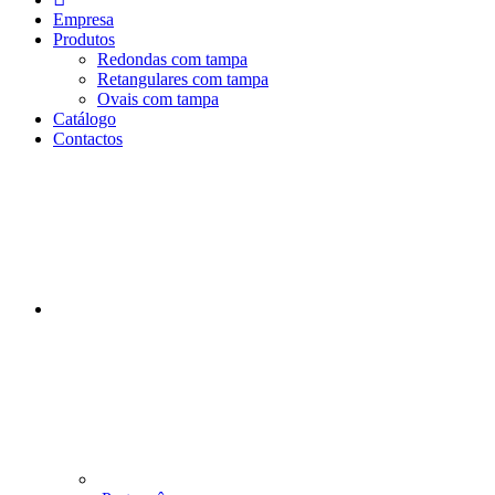
n
Empresa
i
Produtos
c
Redondas com tampa
i
Retangulares com tampa
o
Ovais com tampa
Catálogo
Contactos