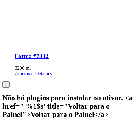
Forma #7332
3200
ml
Adicionar
Detalhes
Close
×
product
quick
Não há plugins para instalar ou ativar. <a
view
href=" %1$s"title="Voltar para o
Painel">Voltar para o Painel</a>