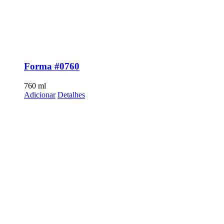
Forma #0760
760
ml
Adicionar
Detalhes