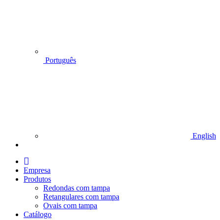
Português
English
I
n
Empresa
i
Produtos
c
Redondas com tampa
i
Retangulares com tampa
o
Ovais com tampa
Catálogo