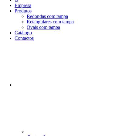
n
Empresa
i
Produtos
c
Redondas com tampa
i
Retangulares com tampa
o
Ovais com tampa
Catálogo
Contactos