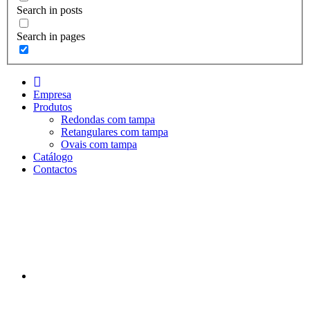
Search in posts
Search in pages
I
n
Empresa
i
Produtos
c
Redondas com tampa
i
Retangulares com tampa
o
Ovais com tampa
Catálogo
Contactos