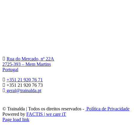
Rua do Mercado, nº 22A
2725-393 – Mem Martins
Portugal
+351 21 920 76 71
+351 21 920 76 73
geral@trainalda.pt
© Trainalda | Todos os direitos reservados -
Política de Privacidade
Powered by
FACTIS | we care iT
Page load link
Go
to