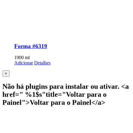
Forma #6319
1900
ml
Adicionar
Detalhes
Close
×
product
quick
Não há plugins para instalar ou ativar. <a
view
href=" %1$s"title="Voltar para o
Painel">Voltar para o Painel</a>